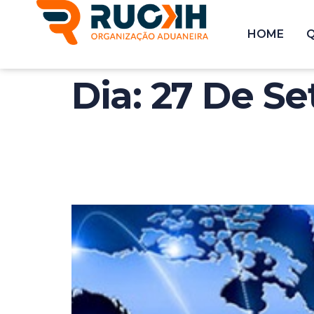
HOME
Dia:
27 De Se
Comércio Exterio
Em Alfândegas B