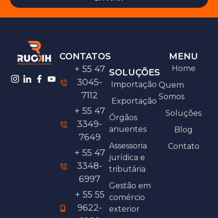
CONTATOS
MENU
+ 55 47
Home
SOLUÇÕES
3045-
Importação
Quem
7112
Somos
Exportação
+ 55 47
Soluções
Órgãos
3349-
anuentes
Blog
7649
Assessoria
Contato
+ 55 47
jurídica e
3348-
tributária
6997
Gestão em
+ 55 55
comércio
9622-
exterior