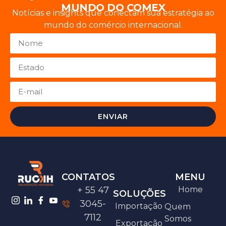
MUNDO DO COMEX
Notícias e insights que conectam sua estratégia ao
mundo do comércio internacional.
ENVIAR
CONTATOS
MENU
+ 55 47
Home
SOLUÇÕES
3045-
Importação
Quem
7112
Somos
Exportação