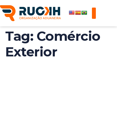
Tag:
Comércio
Exterior
Secex Lança
Ferramenta Para
Acompanhar
Desempenho Do
Comércio Exterior