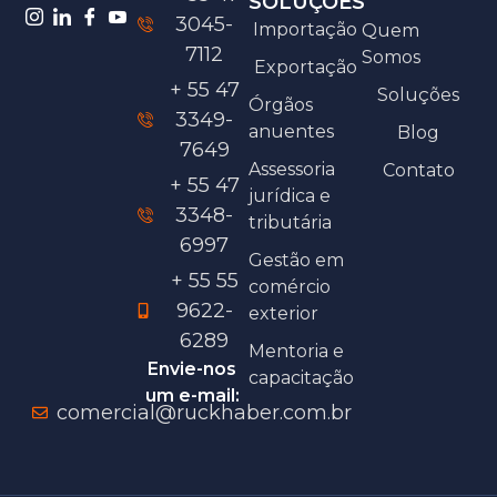
SOLUÇÕES
3045-
Importação
Quem
7112
Somos
Exportação
+ 55 47
Soluções
Órgãos
3349-
anuentes
Blog
7649
Assessoria
Contato
+ 55 47
jurídica e
3348-
tributária
6997
Gestão em
+ 55 55
comércio
9622-
exterior
6289
Mentoria e
Envie-nos
capacitação
um e-mail:
comercial@ruckhaber.com.br