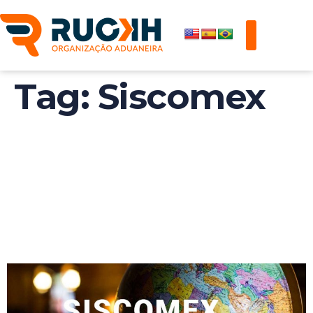
Tag:
Siscomex
Siscomex: Nova
Taxa Para
Importações Já Está
Em Vigor