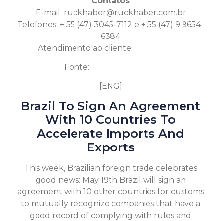
Contatos
E-mail:
ruckhaber@ruckhaber.com.br
Telefones: + 55 (47) 3045-7112 e + 55 (47) 9 9654-
6384
Atendimento ao cliente:
Clique aqui
Fonte:
Valor Econômico
[ENG]
Brazil To Sign An Agreement
With 10 Countries To
Accelerate Imports And
Exports
This week, Brazilian foreign trade celebrates
good news: May 19th Brazil will sign an
agreement with 10 other countries for customs
to mutually recognize companies that have a
good record of complying with rules and