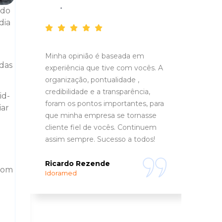
Depoimentos
 do
dia
Minha opinião é baseada em
A Ru
das
experiência que tive com vocês. A
aten
organização, pontualidade ,
entus
credibilidade e a transparência,
trans
id-
re
foram os pontos importantes, para
iar
que minha empresa se tornasse
Fili
Fuzz
cliente fiel de vocês. Continuem
assim sempre. Sucesso a todos!
m
Ricardo Rezende
 com
Idoramed