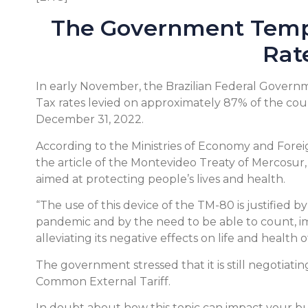
The Government Tempo
Rat
In early November, the Brazilian Federal Gover
Tax rates levied on approximately 87% of the count
December 31, 2022.
According to the Ministries of Economy and Foreign
the article of the Montevideo Treaty of Mercosur,
aimed at protecting people’s lives and health.
“The use of this device of the TM-80 is justified 
pandemic and by the need to be able to count, im
alleviating its negative effects on life and health 
The government stressed that it is still negotiat
Common External Tariff.
In doubt about how this topic can impact your bus