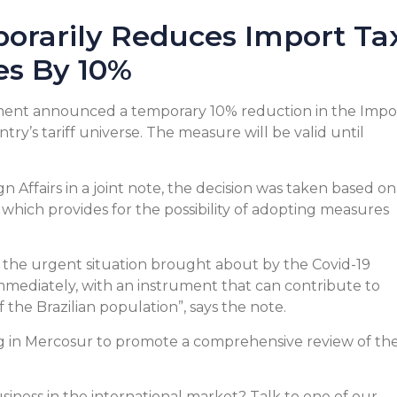
todo o sucesso.
rarily Reduces Import Ta
Pedro Holdefer
es By 10%
Apc do Brasil Ltda
nment announced a temporary 10% reduction in the Impo
ry’s tariff universe. The measure will be valid until
 Affairs in a joint note, the decision was taken based on
 which provides for the possibility of adopting measures
by the urgent situation brought about by the Covid-19
mediately, with an instrument that can contribute to
of the Brazilian population”, says the note.
ing in Mercosur to promote a comprehensive review of th
iness in the international market? Talk to one of our