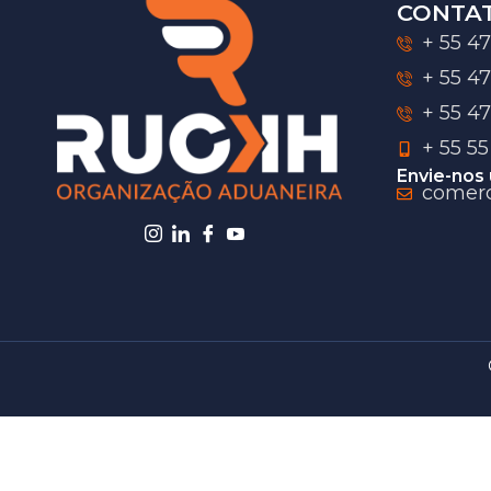
CONTA
+ 55 47
+ 55 4
+ 55 4
+ 55 5
Envie-nos 
comerc