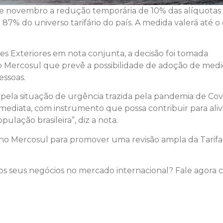
 de novembro a redução temporária de 10% das alíquotas
7% do universo tarifário do país. A medida valerá até o 
s Exteriores em nota conjunta, a decisão foi tomada
É com muita satisfação que
 Mercosul que prevê a possibilidade de adoção de medi
estamos aqui dando nosso
essoas.
depoimento sobre a Ruckhaber.
Confiança e seriedade faz toda a
se pela situação de urgência trazida pela pandemia de Cov
diferença no relacionamento ent
mediata, com instrumento que possa contribuir para aliv
fornecedor e cliente. A APC do
pulação brasileira”, diz a nota.
Brasil LTDA, agradece todo o
o Mercosul para promover uma revisão ampla da Tarifa
empenho e disposição que esta
renomeada empresa oferece e
cada serviço prestado.
s seus negócios no mercado internacional? Fale agora
Atendimento, qualidade,
responsabilidade e
comprometimento são seus
alicerces. São merecedores de