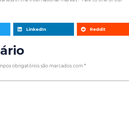
LinkedIn
Reddit
ário
mpos obrigatórios são marcados com
*