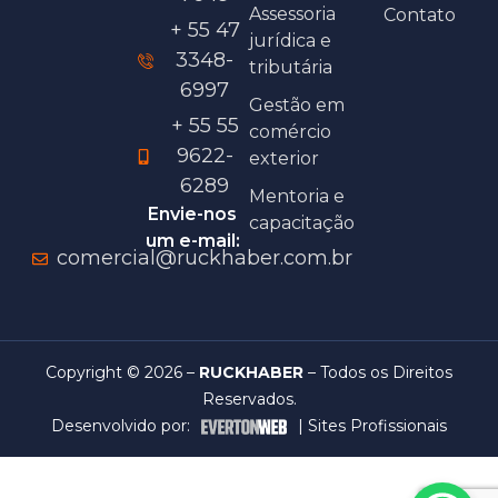
Assessoria
Contato
+ 55 47
jurídica e
3348-
tributária
6997
Gestão em
+ 55 55
comércio
9622-
exterior
6289
Mentoria e
Envie-nos
capacitação
um e-mail:
comercial@ruckhaber.com.br
Copyright © 2026 –
RUCKHABER
– Todos os Direitos
Reservados.
Desenvolvido por:
|
Sites Profissionais