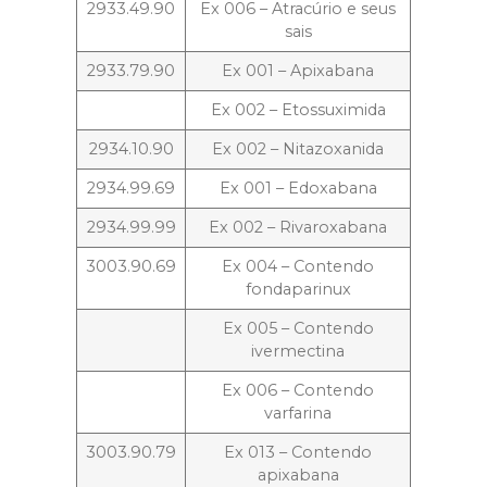
2933.49.90
Ex 006 – Atracúrio e seus
sais
2933.79.90
Ex 001 – Apixabana
Ex 002 – Etossuximida
2934.10.90
Ex 002 – Nitazoxanida
2934.99.69
Ex 001 – Edoxabana
2934.99.99
Ex 002 – Rivaroxabana
3003.90.69
Ex 004 – Contendo
fondaparinux
Ex 005 – Contendo
ivermectina
Ex 006 – Contendo
varfarina
3003.90.79
Ex 013 – Contendo
apixabana