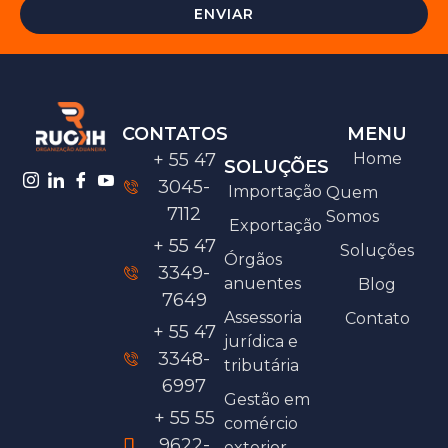
ENVIAR
CONTATOS
MENU
+ 55 47
Home
SOLUÇÕES
3045-
Importação
Quem
7112
Somos
Exportação
+ 55 47
Soluções
Órgãos
3349-
anuentes
Blog
7649
Assessoria
Contato
+ 55 47
jurídica e
3348-
tributária
6997
Gestão em
+ 55 55
comércio
9622-
exterior