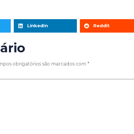
LinkedIn
Reddit
ário
mpos obrigatórios são marcados com
*