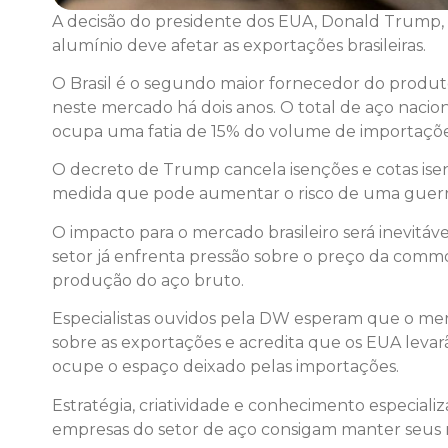
A decisão do presidente dos EUA, Donald Trump, 
alumínio deve afetar as exportações brasileiras.
O Brasil é o segundo maior fornecedor do produto
neste mercado há dois anos. O total de aço nacio
ocupa uma fatia de 15% do volume de importaçõe
O decreto de Trump cancela isenções e cotas isen
medida que pode aumentar o risco de uma guerra
O impacto para o mercado brasileiro será inevi
setor já enfrenta pressão sobre o preço da commo
produção do aço bruto.
Especialistas ouvidos pela DW esperam que o me
sobre as exportações e acredita que os EUA lev
ocupe o espaço deixado pelas importações.
Estratégia, criatividade e conhecimento especial
empresas do setor de aço consigam manter seus 