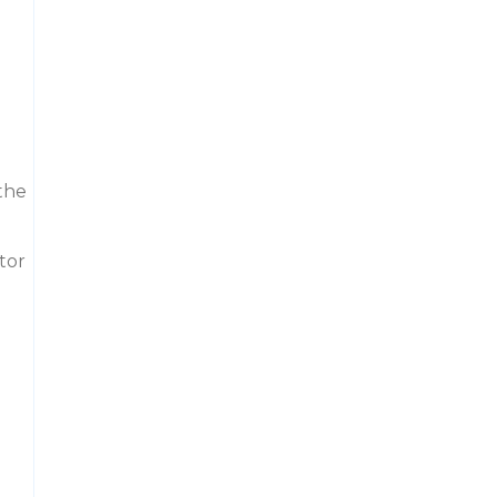
the
tor