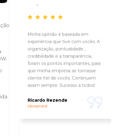
Depoimentos
ação
Minha opinião é baseada em
A Ru
experiência que tive com vocês. A
aten
organização, pontualidade ,
entus
a
credibilidade e a transparência,
trans
DW.
re
foram os pontos importantes, para
o
que minha empresa se tornasse
Fili
Fuzz
cliente fiel de vocês. Continuem
assim sempre. Sucesso a todos!
m
ida
Ricardo Rezende
Idoramed