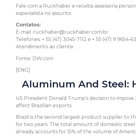
Fale com a Ruckhaber e receba assessoria perso
especialista no assunto.
Contatos:
E-mail:
ruckhaber@ruckhaber.com.br
Telefones: + 55 (47) 3045-7112 e + 55 (47) 9 9654-6
Atendimento ao cliente:
Clique aqui
Fonte: DW.com
[ENG]
Aluminum And Steel: H
US President Donald Trump’s decision to impose 2
affect Brazilian exports.
Brazil is the second largest product supplier to t
for two years. The total amount of domestic ste
already accounts for 15% of the volume of Americ