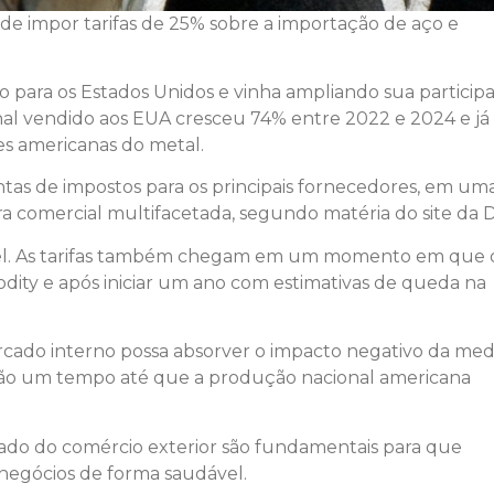
de impor tarifas de 25% sobre a importação de aço e
 para os Estados Unidos e vinha ampliando sua particip
nal vendido aos EUA cresceu 74% entre 2022 e 2024 e já
É com muita satisfação que
s americanas do metal.
estamos aqui dando nosso
depoimento sobre a Ruckhaber.
tas de impostos para os principais fornecedores, em um
Confiança e seriedade faz toda a
 comercial multifacetada, segundo matéria do site da 
diferença no relacionamento ent
tável. As tarifas também chegam em um momento em que 
fornecedor e cliente. A APC do
dity e após iniciar um ano com estimativas de queda na
Brasil LTDA, agradece todo o
empenho e disposição que esta
renomeada empresa oferece e
rcado interno possa absorver o impacto negativo da med
cada serviço prestado.
arão um tempo até que a produção nacional americana
Atendimento, qualidade,
responsabilidade e
comprometimento são seus
izado do comércio exterior são fundamentais para que
alicerces. São merecedores de
negócios de forma saudável.