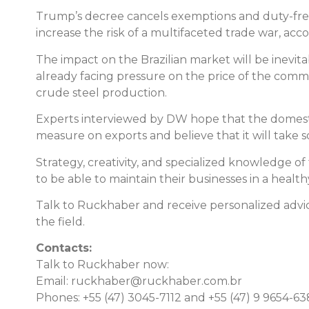
Trump’s decree cancels exemptions and duty-free
increase the risk of a multifaceted trade war, acc
The impact on the Brazilian market will be inevitab
already facing pressure on the price of the commod
crude steel production.
Experts interviewed by DW hope that the domesti
measure on exports and believe that it will take s
Strategy, creativity, and specialized knowledge of 
to be able to maintain their businesses in a healt
Talk to Ruckhaber and receive personalized advice
the field.
Contacts:
Talk to Ruckhaber now:
Email:
ruckhaber@ruckhaber.com.br
Phones: +55 (47) 3045-7112 and +55 (47) 9 9654-6