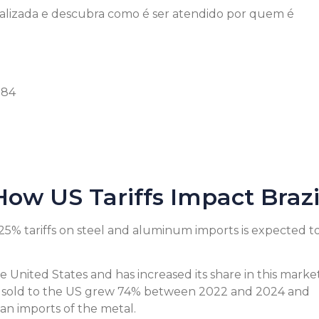
todo o sucesso.
nalizada e descubra como é ser atendido por quem é
Pedro Holdefer
Apc do Brasil Ltda
384
ow US Tariffs Impact Brazi
5% tariffs on steel and aluminum imports is expected t
he United States and has increased its share in this marke
el sold to the US grew 74% between 2022 and 2024 and
an imports of the metal.