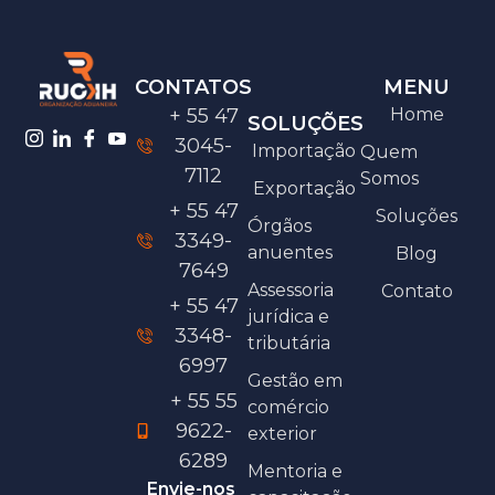
CONTATOS
MENU
+ 55 47
Home
SOLUÇÕES
3045-
Importação
Quem
7112
Somos
Exportação
+ 55 47
Soluções
Órgãos
3349-
anuentes
Blog
7649
Assessoria
Contato
+ 55 47
jurídica e
3348-
tributária
6997
Gestão em
+ 55 55
comércio
9622-
exterior
6289
Mentoria e
Envie-nos