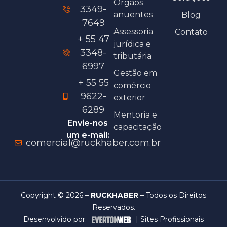
Órgãos
3349-
anuentes
Blog
7649
Assessoria
Contato
+ 55 47
jurídica e
3348-
tributária
6997
Gestão em
+ 55 55
comércio
9622-
exterior
6289
Mentoria e
Envie-nos
capacitação
um e-mail:
comercial@ruckhaber.com.br
Copyright © 2026 –
RUCKHABER
– Todos os Direitos
Reservados.
Desenvolvido por:
|
Sites Profissionais