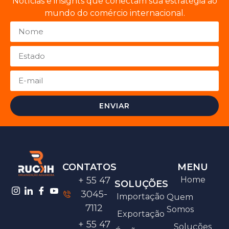
Notícias e insights que conectam sua estratégia ao
mundo do comércio internacional.
ENVIAR
CONTATOS
MENU
+ 55 47
Home
SOLUÇÕES
3045-
Importação
Quem
7112
Somos
Exportação
+ 55 47
Soluções