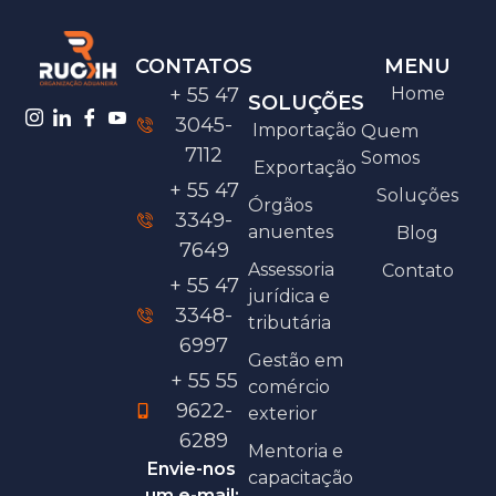
CONTATOS
MENU
+ 55 47
Home
SOLUÇÕES
3045-
Importação
Quem
7112
Somos
Exportação
+ 55 47
Soluções
Órgãos
3349-
anuentes
Blog
7649
Assessoria
Contato
+ 55 47
jurídica e
3348-
tributária
6997
Gestão em
+ 55 55
comércio
9622-
exterior
6289
Mentoria e
Envie-nos
capacitação
um e-mail: