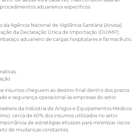
procedimentos aduaneiros específicos.
É com muita satisfação que
 Agência Nacional de Vigilância Sanitária (Anvisa);
estamos aqui dando nosso
ção da Declaração Única de Importação (DUIMP);
depoimento sobre a Ruckhaber.
mbaraço aduaneiro de cargas hospitalares e farmacêutic
Confiança e seriedade faz toda a
diferença no relacionamento ent
fornecedor e cliente. A APC do
Brasil LTDA, agradece todo o
empenho e disposição que esta
ativas;
renomeada empresa oferece e
ação.
cada serviço prestado.
que insumos cheguem ao destino final dentro dos prazos
Atendimento, qualidade,
dade e segurança operacional às empresas do setor.
responsabilidade e
comprometimento são seus
asileira da Indústria de Artigos e Equipamentos Médicos
alicerces. São merecedores de
imo), cerca de 60% dos insumos utilizados no setor
todo o sucesso.
importância de estratégias eficazes para minimizar riscos
exto de mudanças constantes.