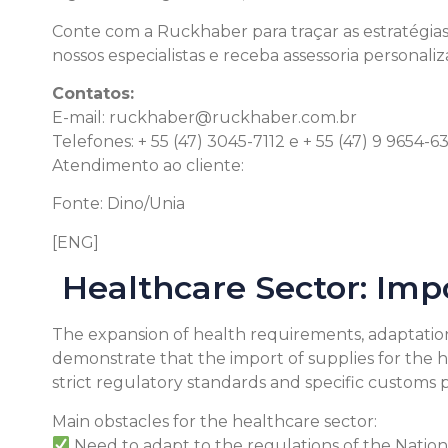
Conte com a Ruckhaber para traçar as estratégia
nossos especialistas e receba assessoria personaliz
Contatos:
E-mail:
ruckhaber@ruckhaber.com.br
Telefones: + 55 (47) 3045-7112 e + 55 (47) 9 9654-6
Atendimento ao cliente:
Clique aqui
Fonte: Dino/Unia
[ENG]
Healthcare Sector: Imp
The expansion of health requirements, adaptatio
demonstrate that the import of supplies for the h
strict regulatory standards and specific customs
Main obstacles for the healthcare sector:
Need to adapt to the regulations of the Nation