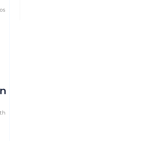
os
on
ith