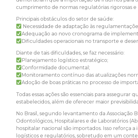
cumprimento de normas regulatórias rigorosas e 
Principais obstáculos do setor de saúde:
Necessidade de adaptação às regulamentações da
Adequação ao novo cronograma de implementa
Dificuldades operacionais no transporte e dese
Diante de tais dificuldades, se faz necessário:
Planejamento logístico estratégico;
Conformidade documental;
Monitoramento contínuo das atualizações norm
Adoção de boas práticas no processo de import
Todas essas ações são essenciais para assegurar 
estabelecidos, além de oferecer maior previsibili
No Brasil, segundo levantamento da Associação Br
Odontológicos, Hospitalares e de Laboratórios (Ab
hospitalar nacional são importados. Isso reforça a 
logísticos e regulatórios, sobretudo em um cont