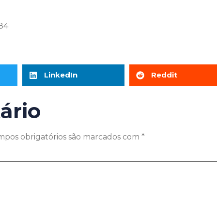
384
LinkedIn
Reddit
ário
mpos obrigatórios são marcados com
*