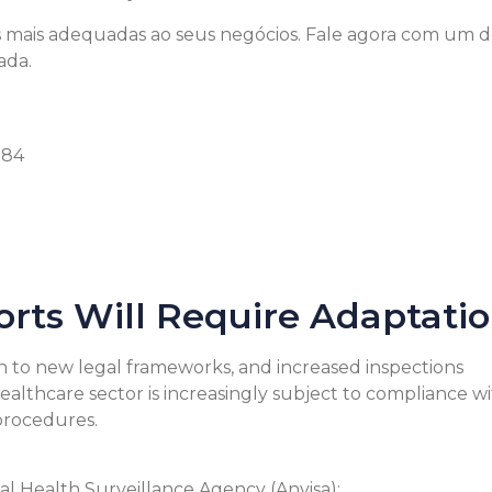
Pedro Holdefer
Apc do Brasil Ltda
s mais adequadas ao seus negócios. Fale agora com um d
ada.
384
orts Will Require Adaptati
n to new legal frameworks, and increased inspections
ealthcare sector is increasingly subject to compliance w
 procedures.
al Health Surveillance Agency (Anvisa);