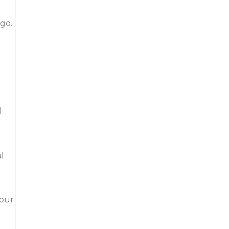
rgo.
d
l
 our